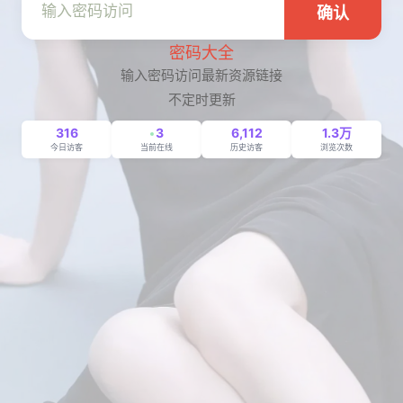
确认
密码大全
输入密码访问最新资源链接
不定时更新
316
3
6,112
1.3万
今日访客
当前在线
历史访客
浏览次数